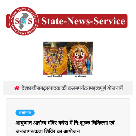
देश
छत्तीसगढ़
संपादक की कलम
पर्यटन
महत्वपूर्ण योजनायें
छत्तीसगढ़
आयुष्मान आरोग्य मंदिर बघेरा में नि:शुल्क चिकित्सा एवं
जनजागरूकता शिविर का आयोजन