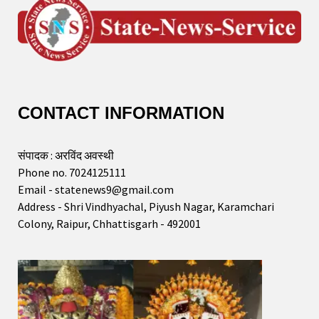
CONTACT INFORMATION
संपादक : अरविंद अवस्थी
Phone no. 7024125111
Email - statenews9@gmail.com
Address - Shri Vindhyachal, Piyush Nagar, Karamchari
Colony, Raipur, Chhattisgarh - 492001