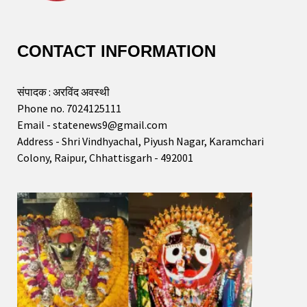
CONTACT INFORMATION
संपादक : अरविंद अवस्थी
Phone no. 7024125111
Email - statenews9@gmail.com
Address - Shri Vindhyachal, Piyush Nagar, Karamchari
Colony, Raipur, Chhattisgarh - 492001