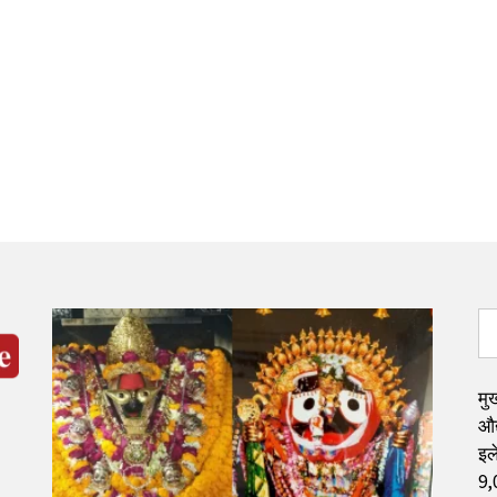
मुख
औद
इले
9,