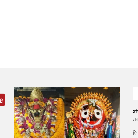
आं
तक
जि