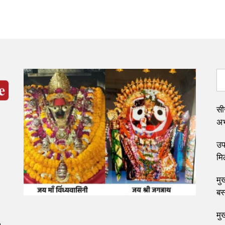
सी
अभ्
उप 
मि
मुख
बस
मु