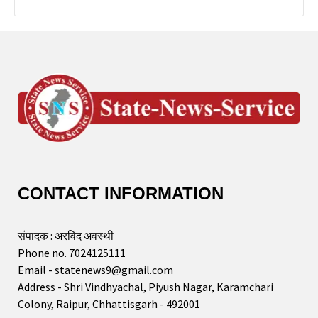
CONTACT INFORMATION
संपादक : अरविंद अवस्थी
Phone no. 7024125111
Email - statenews9@gmail.com
Address - Shri Vindhyachal, Piyush Nagar, Karamchari
Colony, Raipur, Chhattisgarh - 492001