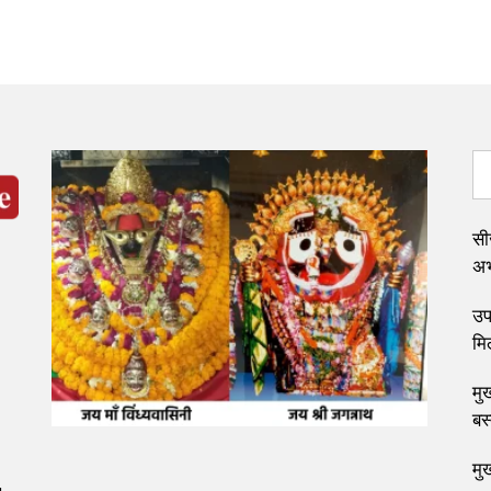
सी
अभ्
उप 
मि
मुख
बस
मु