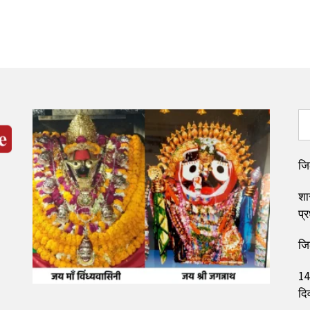
जि
शा
प्र
जि
14
दि