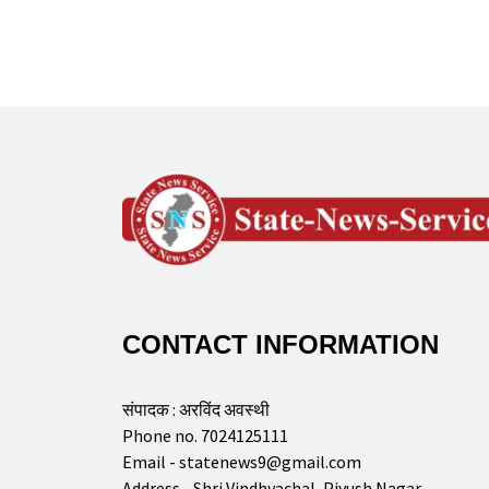
CONTACT INFORMATION
संपादक : अरविंद अवस्थी
Phone no. 7024125111
Email - statenews9@gmail.com
Address - Shri Vindhyachal, Piyush Nagar,