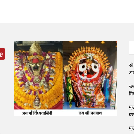
सी
अभ्
उप 
मि
मुख
बस
मु