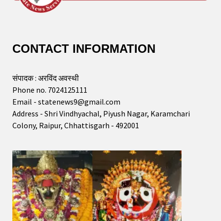
CONTACT INFORMATION
संपादक : अरविंद अवस्थी
Phone no. 7024125111
Email - statenews9@gmail.com
Address - Shri Vindhyachal, Piyush Nagar, Karamchari
Colony, Raipur, Chhattisgarh - 492001