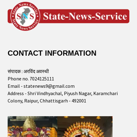
CONTACT INFORMATION
संपादक : अरविंद अवस्थी
Phone no. 7024125111
Email - statenews9@gmail.com
Address - Shri Vindhyachal, Piyush Nagar, Karamchari
Colony, Raipur, Chhattisgarh - 492001