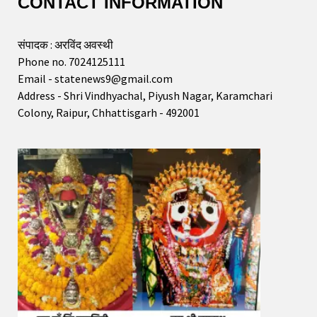
CONTACT INFORMATION
संपादक : अरविंद अवस्थी
Phone no. 7024125111
Email - statenews9@gmail.com
Address - Shri Vindhyachal, Piyush Nagar, Karamchari
Colony, Raipur, Chhattisgarh - 492001