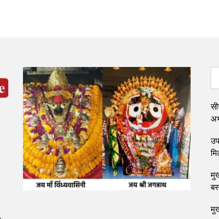
सी
अभ्
उप 
मि
मुख
बस
मु