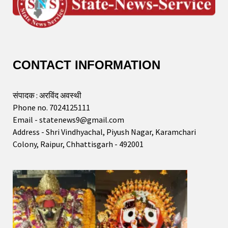
CONTACT INFORMATION
संपादक : अरविंद अवस्थी
Phone no. 7024125111
Email - statenews9@gmail.com
Address - Shri Vindhyachal, Piyush Nagar, Karamchari
Colony, Raipur, Chhattisgarh - 492001