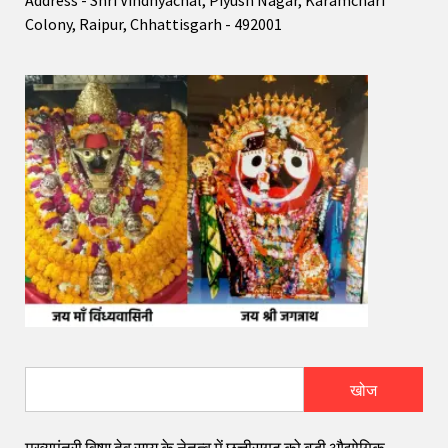
Colony, Raipur, Chhattisgarh - 492001
खोज