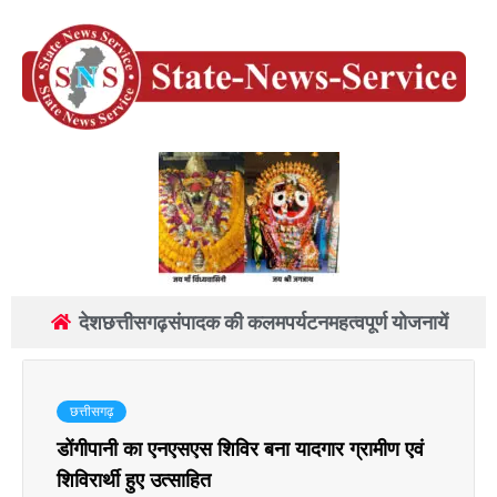
देश
छत्तीसगढ़
संपादक की कलम
पर्यटन
महत्वपूर्ण योजनायें
छत्तीसगढ़
डोंगीपानी का एनएसएस शिविर बना यादगार ग्रामीण एवं
शिविरार्थी हुए उत्साहित