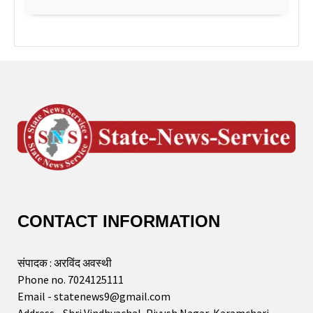
CONTACT INFORMATION
संपादक : अरविंद अवस्थी
Phone no. 7024125111
Email - statenews9@gmail.com
Address - Shri Vindhyachal, Piyush Nagar, Karamchari