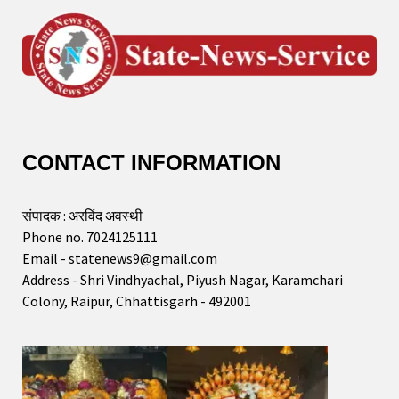
CONTACT INFORMATION
संपादक : अरविंद अवस्थी
Phone no. 7024125111
Email - statenews9@gmail.com
Address - Shri Vindhyachal, Piyush Nagar, Karamchari
Colony, Raipur, Chhattisgarh - 492001