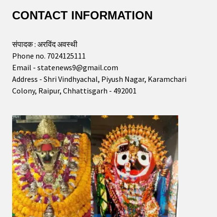
CONTACT INFORMATION
संपादक : अरविंद अवस्थी
Phone no. 7024125111
Email - statenews9@gmail.com
Address - Shri Vindhyachal, Piyush Nagar, Karamchari
Colony, Raipur, Chhattisgarh - 492001