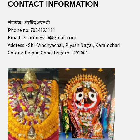
CONTACT INFORMATION
संपादक : अरविंद अवस्थी
Phone no. 7024125111
Email - statenews9@gmail.com
Address - Shri Vindhyachal, Piyush Nagar, Karamchari
Colony, Raipur, Chhattisgarh - 492001