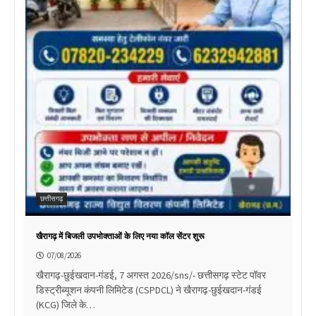
छत्तीसगढ़
खैरागढ़ में बिजली उपभोक्ताओं के लिए नया कॉल सेंटर शुरू
07/08/2026
खैरागढ़-छुईखदान-गंडई, 7 अगस्त 2026/sns/- छत्तीसगढ़ स्टेट पॉवर
डिस्ट्रीब्यूशन कंपनी लिमिटेड (CSPDCL) ने खैरागढ़-छुईखदान-गंडई
(KCG) जिले के…