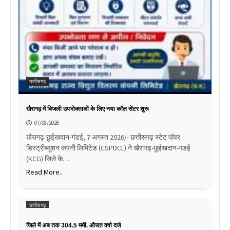
छत्तीसगढ़
खैरागढ़ में बिजली उपभोक्ताओं के लिए नया कॉल सेंटर शुरू
07/08/2026
खैरागढ़-छुईखदान-गंडई, 7 अगस्त 2026/- छत्तीसगढ़ स्टेट पॉवर
डिस्ट्रीब्यूशन कंपनी लिमिटेड (CSPDCL) ने खैरागढ़-छुईखदान-गंडई
(KCG) जिले के…
Read More..
छत्तीसगढ़
जिले में अब तक 304.5 ममी. औसत वर्षा दर्ज