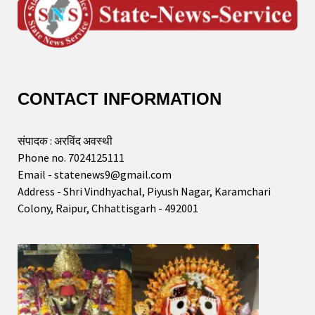
CONTACT INFORMATION
संपादक : अरविंद अवस्थी
Phone no. 7024125111
Email - statenews9@gmail.com
Address - Shri Vindhyachal, Piyush Nagar, Karamchari
Colony, Raipur, Chhattisgarh - 492001