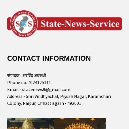
CONTACT INFORMATION
संपादक : अरविंद अवस्थी
Phone no. 7024125111
Email - statenews9@gmail.com
Address - Shri Vindhyachal, Piyush Nagar, Karamchari
Colony, Raipur, Chhattisgarh - 492001