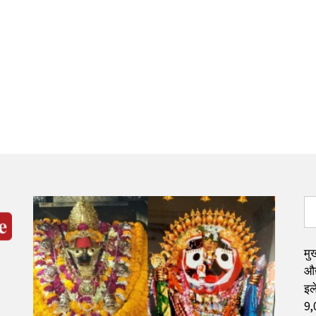
मुख
औद
इले
9,