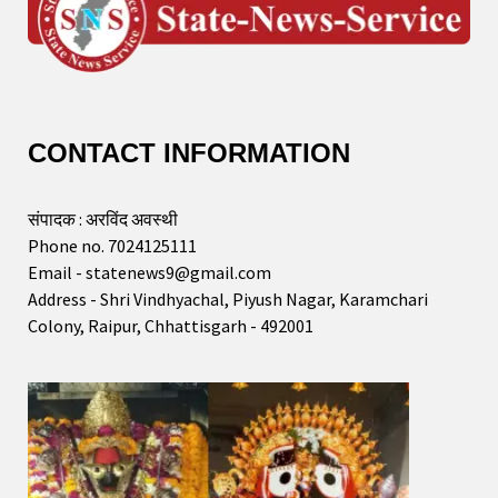
CONTACT INFORMATION
संपादक : अरविंद अवस्थी
Phone no. 7024125111
Email - statenews9@gmail.com
Address - Shri Vindhyachal, Piyush Nagar, Karamchari
Colony, Raipur, Chhattisgarh - 492001