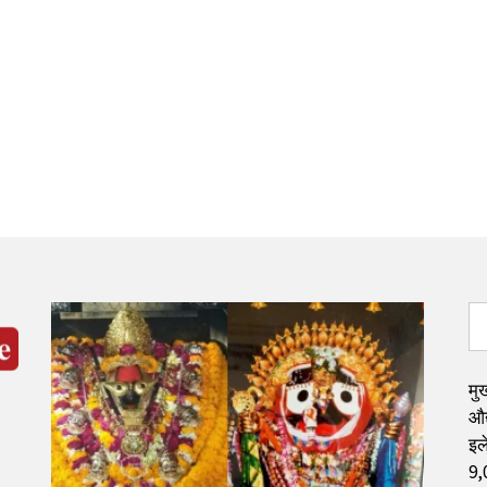
मुख
औद
इले
9,