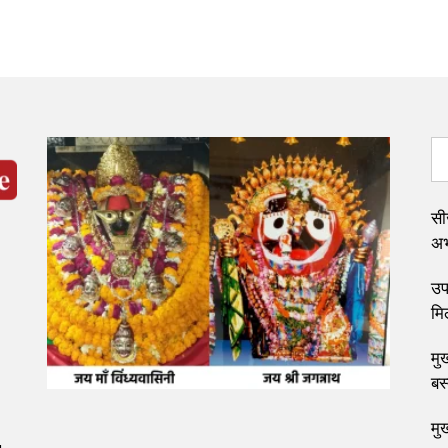
सी
अभ्
उप 
मि
मुख
बस
मु