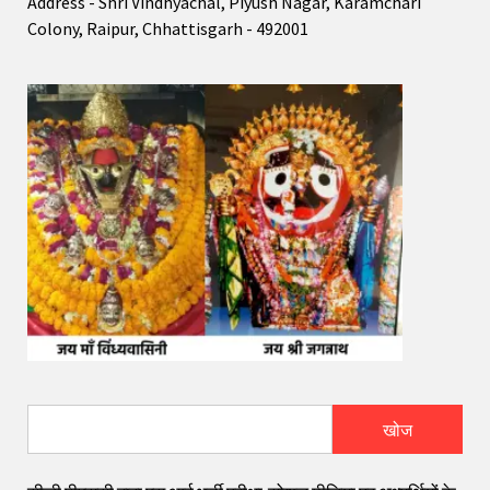
Address - Shri Vindhyachal, Piyush Nagar, Karamchari
Colony, Raipur, Chhattisgarh - 492001
खोज