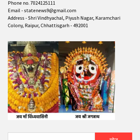
Phone no. 7024125111
Email - statenews9@gmail.com
Address - Shri Vindhyachal, Piyush Nagar, Karamchari
Colony, Raipur, Chhattisgarh - 492001
खोज