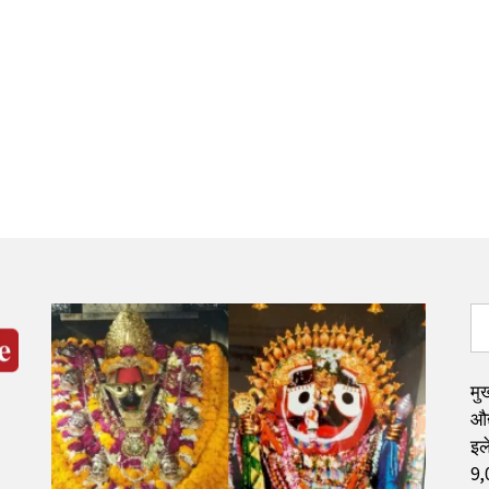
मुख
औद
इले
9,