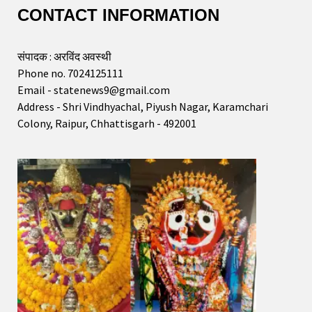
CONTACT INFORMATION
संपादक : अरविंद अवस्थी
Phone no. 7024125111
Email - statenews9@gmail.com
Address - Shri Vindhyachal, Piyush Nagar, Karamchari
Colony, Raipur, Chhattisgarh - 492001