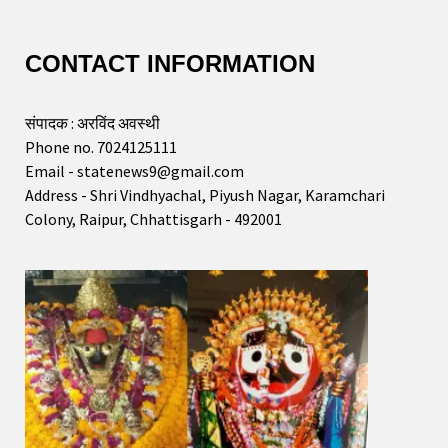
CONTACT INFORMATION
संपादक : अरविंद अवस्थी
Phone no. 7024125111
Email - statenews9@gmail.com
Address - Shri Vindhyachal, Piyush Nagar, Karamchari
Colony, Raipur, Chhattisgarh - 492001