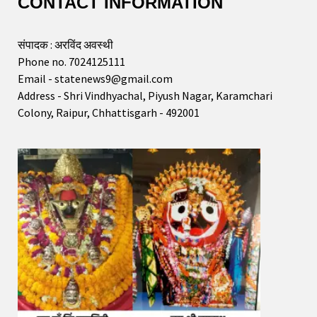
CONTACT INFORMATION
संपादक : अरविंद अवस्थी
Phone no. 7024125111
Email - statenews9@gmail.com
Address - Shri Vindhyachal, Piyush Nagar, Karamchari
Colony, Raipur, Chhattisgarh - 492001