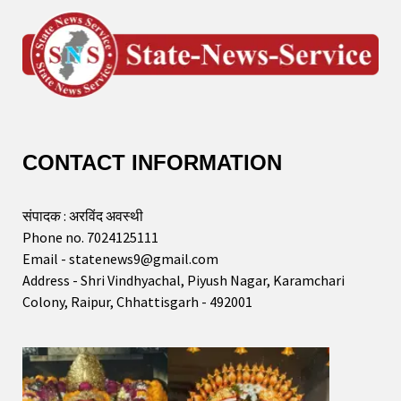
CONTACT INFORMATION
संपादक : अरविंद अवस्थी
Phone no. 7024125111
Email - statenews9@gmail.com
Address - Shri Vindhyachal, Piyush Nagar, Karamchari
Colony, Raipur, Chhattisgarh - 492001