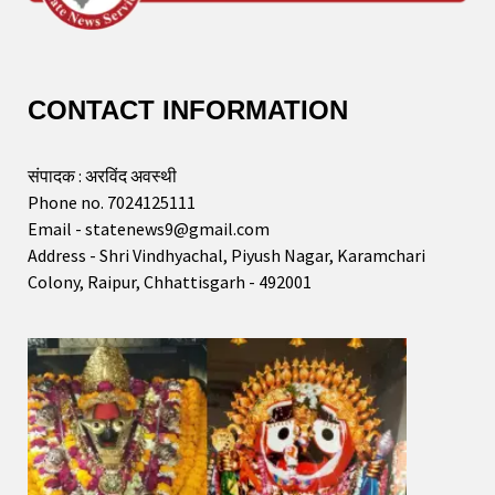
CONTACT INFORMATION
संपादक : अरविंद अवस्थी
Phone no. 7024125111
Email - statenews9@gmail.com
Address - Shri Vindhyachal, Piyush Nagar, Karamchari
Colony, Raipur, Chhattisgarh - 492001