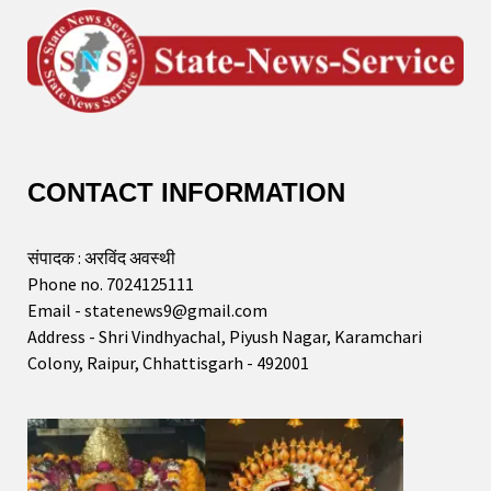
CONTACT INFORMATION
संपादक : अरविंद अवस्थी
Phone no. 7024125111
Email - statenews9@gmail.com
Address - Shri Vindhyachal, Piyush Nagar, Karamchari
Colony, Raipur, Chhattisgarh - 492001