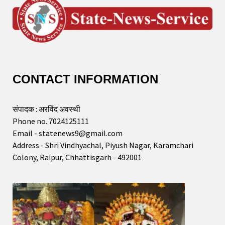
CONTACT INFORMATION
संपादक : अरविंद अवस्थी
Phone no. 7024125111
Email - statenews9@gmail.com
Address - Shri Vindhyachal, Piyush Nagar, Karamchari
Colony, Raipur, Chhattisgarh - 492001