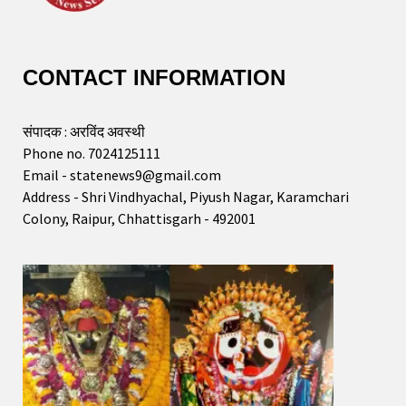
CONTACT INFORMATION
संपादक : अरविंद अवस्थी
Phone no. 7024125111
Email - statenews9@gmail.com
Address - Shri Vindhyachal, Piyush Nagar, Karamchari
Colony, Raipur, Chhattisgarh - 492001