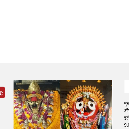
मुख
औद
इले
9,