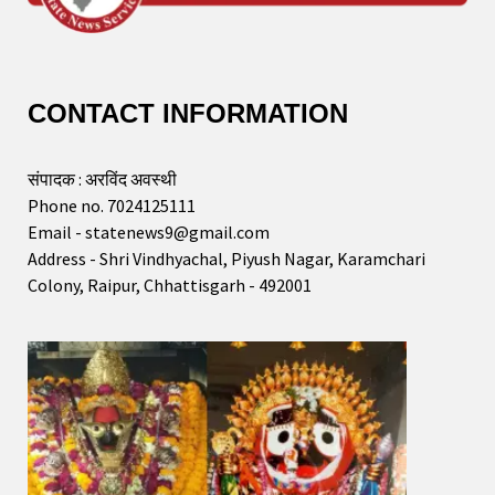
CONTACT INFORMATION
संपादक : अरविंद अवस्थी
Phone no. 7024125111
Email - statenews9@gmail.com
Address - Shri Vindhyachal, Piyush Nagar, Karamchari
Colony, Raipur, Chhattisgarh - 492001