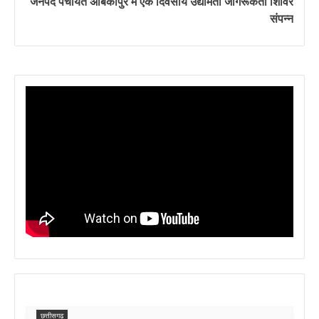
जनपद पंचायत अंबिकापुर में एक दिवसीय उद्यमिता जागरूकता शिविर
संपन्न
छत्तीसगढ़