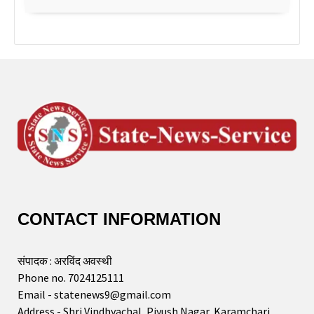
CONTACT INFORMATION
संपादक : अरविंद अवस्थी
Phone no. 7024125111
Email - statenews9@gmail.com
Address - Shri Vindhyachal, Piyush Nagar, Karamchari