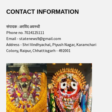
CONTACT INFORMATION
संपादक : अरविंद अवस्थी
Phone no. 7024125111
Email - statenews9@gmail.com
Address - Shri Vindhyachal, Piyush Nagar, Karamchari
Colony, Raipur, Chhattisgarh - 492001