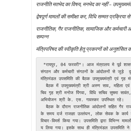
Link
राजनीति मतभेद का विषय, मनभेद का नहीं – उपमुख्यमंत्र
द्वेषपूर्ण मामलों की समीक्षा कर, विधि सम्मत प्रक्रिया
राजनीतिक, गैर राजनीतिक, सामाजिक और कर्मचारी आंद
सम्पन्न
मंत्रिपरिषद की स्वीकृति हेतु प्रकरणों को अनुशंसित क
 *रायपुर, 04 फरवरी*। आज मंत्रालय मे पूर्व शासनकाल के दौरान राजनीतिक संगठन, गैर राजनीतिक संगठन, सामाजिक 
संगठन और कर्मचारी संगठनों के आंदोलनों से जुड़े  दुर
मंत्रिमंडल उपसमिति की बैठक उपमुख्यमंत्री एवं गृह मंत्
  बैठक में उपमुख्यमंत्री श्री अरुण साव, महिला एवं बाल विकास मंत्री श्रीमती लक्ष्मी राजवाड़े सहित सदस्य अपर मुख्य स
चिव गृह श्री मनोज पिंगवा, विधि सचिव सुषमा सावंत, 
अभियोजन श्री के. एस. गावस्कर उपस्थित रहे।

  बैठक के दौरान राजनीतिक आंदोलनों सहित गैर राजनीतिक संगठन, सामाजिक संगठन और कर्मचारी संगठनों के आंदोलनों 
के समय दर्ज राजज्ञा उल्लंघन, लोक सेवक के कार्य में
विचार-विमर्श किया गया। उपसमिति द्वारा विभिन्न मामलों
य लिया गया। इसके साथ ही मंत्रिमंडल उपसमिति ने प