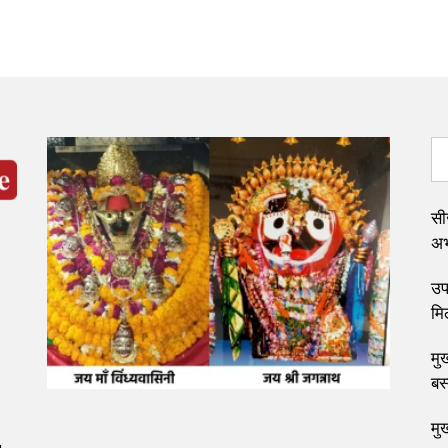
सी
अभ्
उप 
मि
मुख
बस
मु