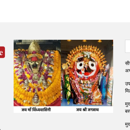
सी
अभ्
उप 
मि
मुख
बस
मु