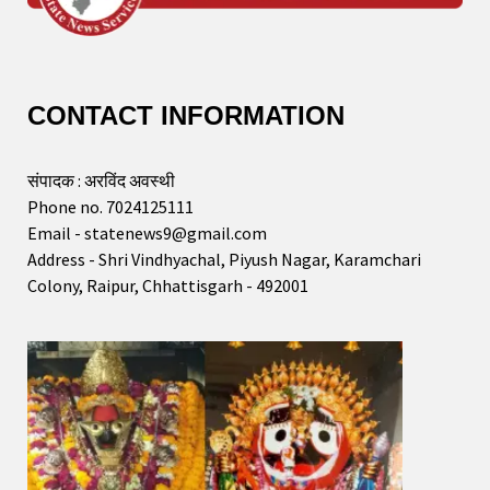
CONTACT INFORMATION
संपादक : अरविंद अवस्थी
Phone no. 7024125111
Email - statenews9@gmail.com
Address - Shri Vindhyachal, Piyush Nagar, Karamchari
Colony, Raipur, Chhattisgarh - 492001