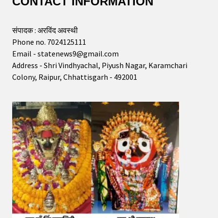
CONTACT INFORMATION
संपादक : अरविंद अवस्थी
Phone no. 7024125111
Email - statenews9@gmail.com
Address - Shri Vindhyachal, Piyush Nagar, Karamchari
Colony, Raipur, Chhattisgarh - 492001