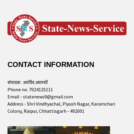
CONTACT INFORMATION
संपादक : अरविंद अवस्थी
Phone no. 7024125111
Email - statenews9@gmail.com
Address - Shri Vindhyachal, Piyush Nagar, Karamchari
Colony, Raipur, Chhattisgarh - 492001