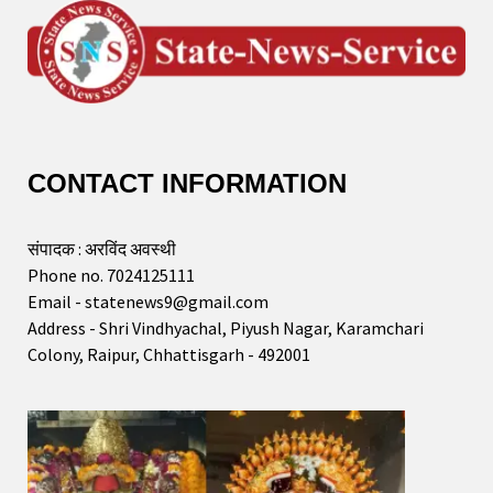
CONTACT INFORMATION
संपादक : अरविंद अवस्थी
Phone no. 7024125111
Email - statenews9@gmail.com
Address - Shri Vindhyachal, Piyush Nagar, Karamchari
Colony, Raipur, Chhattisgarh - 492001