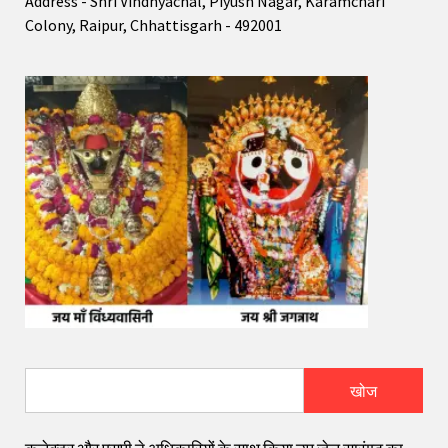
Address - Shri Vindhyachal, Piyush Nagar, Karamchari
Colony, Raipur, Chhattisgarh - 492001
खोज