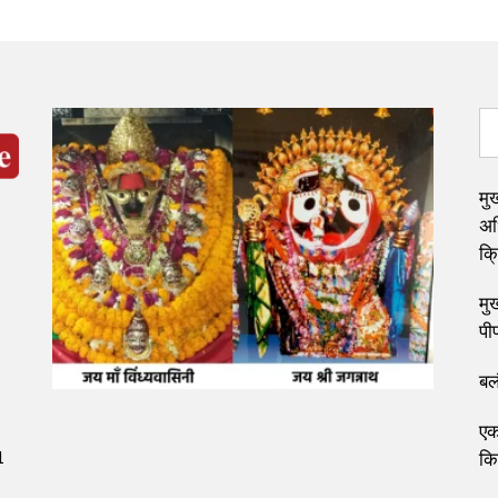
मुख
अध
क्
मुख
पी
बल
एक
1
कि