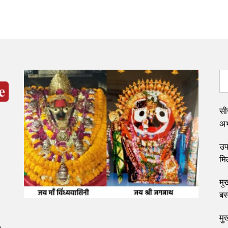
सी
अभ्
उप 
मि
मुख
बस
मु