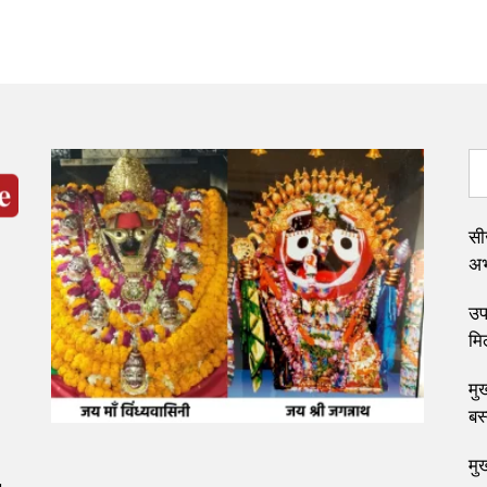
सी
अभ्
उप 
मि
मुख
बस
मु